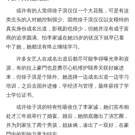
或许有的人觉得徐子淇仅仅一个大花瓶，可是有这
类念头的人对她控制很少。固然徐子淇仅仅以女模特的
真实身份成名出道，影视剧也很少，但她并沒有成于富
商的追求圆满。怕李家诚在她15岁的状况下就早已看
中了她，她都没有终止继续学习。
许多女艺人在成名出道后都尽可能争得曝光率和資
源，有的拉上豪門也是费尽心机维护颐养关联好嫁进
来，但徐子淇是个除外。她选择一边成名出道一边学习
培训，之后去国外进修，学经济与管理，最终获得了学
士学位证书。
或许徐子淇的特有性吸收住了李家诚，她们宣布相
处才三年就举行了婚宴。婚后，她彻底撤出了演艺圈，
并为刘家生了两个男孩，姐妹俩，凑出了一双好，在豪
門中的影响力更为结实。