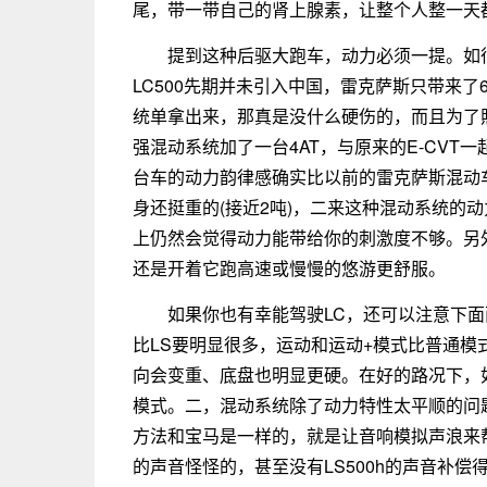
尾，带一带自己的肾上腺素，让整个人整一天
提到这种后驱大跑车，动力必须一提。如
LC500先期并未引入中国，雷克萨斯只带来了
统单拿出来，那真是没什么硬伤的，而且为了
强混动系统加了一台4AT，与原来的E-CVT
台车的动力韵律感确实比以前的雷克萨斯混动
身还挺重的(接近2吨)，二来这种混动系统的
上仍然会觉得动力能带给你的刺激度不够。另
还是开着它跑高速或慢慢的悠游更舒服。
如果你也有幸能驾驶LC，还可以注意下
比LS要明显很多，运动和运动+模式比普通模
向会变重、底盘也明显更硬。在好的路况下，
模式。二，混动系统除了动力特性太平顺的问
方法和宝马是一样的，就是让音响模拟声浪来帮
的声音怪怪的，甚至没有LS500h的声音补