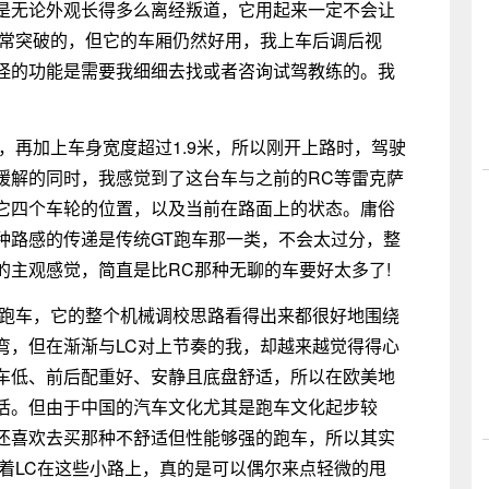
是无论外观长得多么离经叛道，它用起来一定不会让
非常突破的，但它的车厢仍然好用，我上车后调后视
怪的功能是需要我细细去找或者咨询试驾教练的。我
，再加上车身宽度超过1.9米，所以刚开上路时，驾驶
缓解的同时，我感觉到了这台车与之前的RC等雷克萨
它四个车轮的位置，以及当前在路面上的状态。庸俗
种路感的传递是传统GT跑车那一类，不会太过分，整
的主观感觉，简直是比RC那种无聊的车要好太多了!
途跑车，它的整个机械调校思路看得出来都很好地围绕
弯，但在渐渐与LC对上节奏的我，却越来越觉得得心
车低、前后配重好、安静且底盘舒适，所以在欧美地
活。但由于中国的汽车文化尤其是跑车文化起步较
还喜欢去买那种不舒适但性能够强的跑车，所以其实
着LC在这些小路上，真的是可以偶尔来点轻微的甩