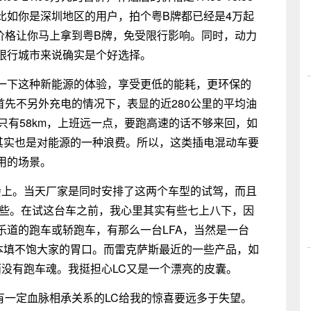
比如你是深圳地区的用户，拍个粤B牌都已经是4万起
的价格让你马上拿到粤B牌，免受限行影响。同时，动力
限行城市来说确实是个好选择。
一下这种新能源的体验，享受更低的能耗，更环保的
首先不另外充电的情况下，表显的近280公里的平均油
只有58km，上班远一点，要跑高速的话不够来回，如
，其实也是对能源的一种浪费。所以，这类插电混动车要
用的场景。
会上。当天厂家是同时安排了这两个车型的试驾，而且
一些。在试这台车之前，我心里其实有些七上八下，因
乐道的跑车或轿跑车，有那么一台LFA，当然是一台
根本填不饱大家的胃口。而雷克萨斯最近的一些产品，如
而没有跑车魂。我挺担心LC又是一个漂亮的皮囊。
有一定血脉相承关系的LC给我的惊喜要远多于失望。