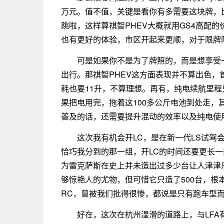
万元。值不值，关键是看你有多需要这块牌，
跳啦，这样算祺智PHEV大概就用GS4高配
也有更好的体验，市区开起来更顺，对于限牌
可是如果你不是为了牌照的，而是想享受
出行。那祺智PHEV这方面表现并不算出色，
耗也要11升，不算理想。再有，纯电续航里程
果把电用完，拖着这100多公斤电池到处走
普及的话，还需要提升混动的效率以及纯电使
这次我有机会开LC，是在新一代LS试驾
恰巧我分到的那一组，开LC的时间还要更长
为雷克萨斯在史上并未造出过多少台让人津津
够惊艳人的尤物，但可惜它只造了500台，
RC，曾被我们批得很惨，都说是只有跑车型
好在，这次在杭州湿滑的道路上，与LFA