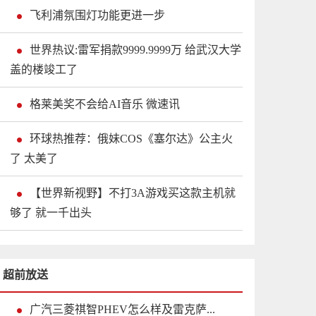
飞利浦氛围灯功能更进一步
世界热议:雷军捐款9999.9999万 给武汉大学
盖的楼竣工了
格莱美奖不会给AI音乐 微速讯
环球热推荐：俄妹COS《塞尔达》公主火
了 太美了
【世界新视野】不打3A游戏买这款主机就
够了 就一千出头
超前放送
广汽三菱祺智PHEV怎么样及雷克萨...