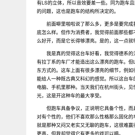
有LS的立体，所以音效要差一些。同为跑车且
的问题，这也是跑车的结构所决定的。
前面噼里啪啦说了那么多，更多是要完成
底怎么样。但作为消费者，我觉得前面那些都
么好开，而是它长得够漂亮。是的，这一点就
我是真的觉得这台车好看，我觉得德系的无
有拉丁系的车厂才能造出这么漂亮的跑车。但
东方式的。这车上面有很多漂亮的细节，例如
能给人一种既古典又科幻的感觉。所以这台车的照
电脑、手机里那种。当天我们在杭州街头，见
光，这是开这种车的最大享受。
但跑车具备争议，正说明它具备个性，而
对有个性的，他们不喜欢那么性格那么固化的车。
就是那种又闷又老实又无聊的跑车，这很难赢
更高，但我却觉得它有更多的戏可以唱。