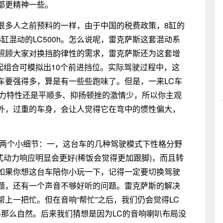
都更精神一些。
很多人之前预料的一样，由于中国的税费政策，8缸的
6缸混动的LC500h。怎么说呢，雷克萨斯这套混动系
照顾大家对换挡韵律性的需求，雷克萨斯还为这套增
一起组合可模拟出10个前进挡位。实际驾驶过程中，这
车要强得多，算是有一些些跑味了。但是，一来LC车
动力特性还是平顺多、抑扬顿挫的激情少，所以你主观
外，过重的车身，会让人觉得它在弯中的惯性偏大，
面两个小细节：一，这台车的几种驾驶模式下性格分野
式动力响应明显会更好(稀饭会觉得更加跟脚)，而且转
如果你想这台车陪你小玩一下，记得一定要切换驾驶
题，还有一个声音不够好听的问题。雷克萨斯的解决
上一把忙。但在音响“帮忙”之后，我们仍会觉得LC
偿得那么自然。后来我们猜想是因为LC的音响喇叭布局没