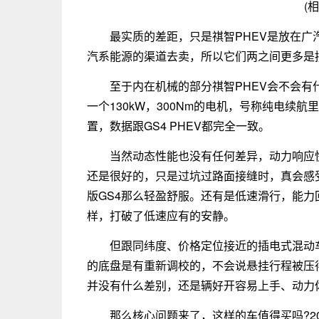
(
最实质的差距，只是祺智PHEV是放在广
汽系能源的渠道去卖，所以它们两之间更多是
至于内在机械的部分祺智PHEV会不会有什
一个130kW，300Nm的电机，号称纯电续航里
置，数据跟GS4 PHEV都完全一致。
当然动态性能也没有任何差异，动力响应
还是很好的，只是过坑过路面接缝时，真会感
版GS4那么轻盈舒服。还有是低速滑行，能
样，打破了低速应有的安静。
但跟同纬度、价格定位接近的插电式混动
的底盘是有重新调校的，不会说悬挂行程被压
并没有什么差别，还是辆好开容易上手、动力
那么核心问题来了，这样的车值得买吗?20.98