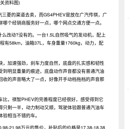
相关资料图)
汽三菱的渠道去卖，而GS4PHEV是放在广汽传祺，广
拼哪个经销商服务好一点，哪个网点交通方便一点。
么改动?没有的。一台1.5L自然吸气的发动机，配上
程有58km，油箱37L，车身重量1760kg，动力，配
快，加速强劲，刹车力度自然，底盘的扎实感和韧性
受到明显重量的痕迹，底盘动作声音都没有普通汽油
力回收的声音略大了一点，好像开手动档拖档的声音那
车比，祺智PHEV的完善程度已经很好，感受得到它
得只剩一半，动力制动又顺，驾驶体验跟普通汽油车
体验相当不错的车。
-21.98万元的售价，补贴后的价格是17.38-18.38