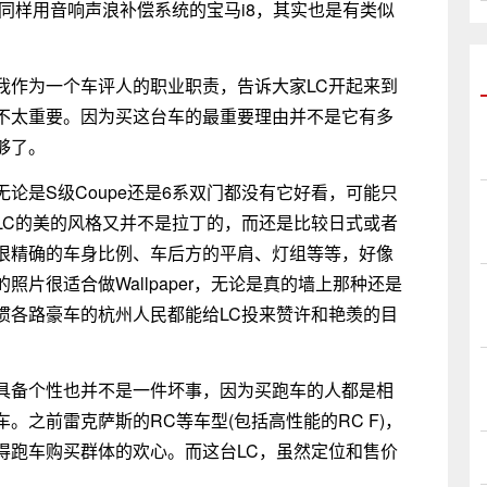
同样用音响声浪补偿系统的宝马i8，其实也是有类似
我作为一个车评人的职业职责，告诉大家LC开起来到
不太重要。因为买这台车的最重要理由并不是它有多
够了。
论是S级Coupe还是6系双门都没有它好看，可能只
LC的美的风格又并不是拉丁的，而还是比较日式或者
很精确的车身比例、车后方的平肩、灯组等等，好像
片很适合做Wallpaper，无论是真的墙上那种还是
惯各路豪车的杭州人民都能给LC投来赞许和艳羡的目
具备个性也并不是一件坏事，因为买跑车的人都是相
之前雷克萨斯的RC等车型(包括高性能的RC F)，
得跑车购买群体的欢心。而这台LC，虽然定位和售价