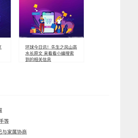
这
环球今日讯！先生之风山高
水长原文 来看看小编搜索
到的相关信息
解
杀手等
已与家属协商