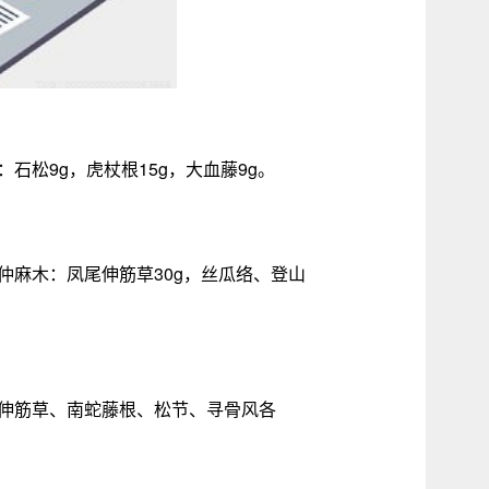
石松9g，虎杖根15g，大血藤9g。
伯仲麻木：凤尾伸筋草30g，丝瓜络、登山
尾伸筋草、南蛇藤根、松节、寻骨风各