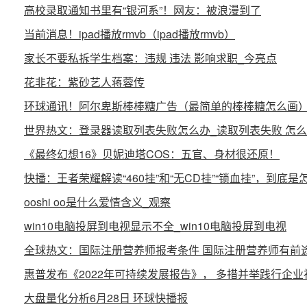
高校录取通知书里有“银河系”！网友：被浪漫到了
当前消息！ipad播放rmvb（ipad播放rmvb）
家长不要私拆学生档案：违规 违法 影响求职_今亮点
花非花：紫砂艺人蒋蓉传
环球通讯！阿尔卑斯棒棒糖广告（最简单的棒棒糖怎么画
世界热文：登录器读取列表失败怎么办_读取列表失败 怎
《最终幻想16》贝妮迪塔COS：五官、身材很还原！
快播：王者荣耀解读“460挂”和“无CD挂”“锁血挂”，到底是
ooshi oo是什么爱情含义_观察
win10电脑投屏到电视显示不全_win10电脑投屏到电视
全球热文：国际注册营养师报考条件 国际注册营养师有前
惠普发布《2022年可持续发展报告》， 多措并举践行企业
大盘量化分析6月28日 环球快播报