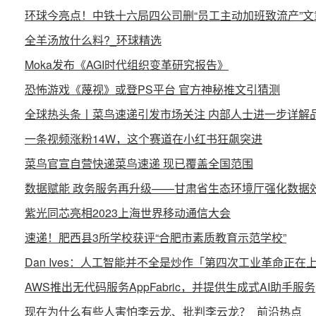
环球今亮点！中铁十六局四公司删“员工主动加班致流产”
全羊汤放什么料?_环球精选
Moka发布《AGI时代组织变革研究报告》
恐怖游戏《蔑视》或登PS平台 官方神秘推文引猜测
全球热头条丨菜鸟速递引发市场关注 内部人士进一步详解
一条视频涨粉14W，这个赛道在小红书狂飙突进
菜鸟官宣自营快递菜鸟速递 现已覆盖全国范围
数据赋能 政务服务再升级——甘肃省生态环境厅强化数据效益
紫光同芯亮相2023上海世界移动通信大会
速递！肥西县3所学校获评“合肥市素质教育示范学校”
Dan Ives：人工智能并不全是炒作「第四次工业革命正在
AWS推出无代码服务AppFabric，并提供生成式AI助手服务
现在为什么有些人害怕李云龙、批判李云龙？_前沿热点