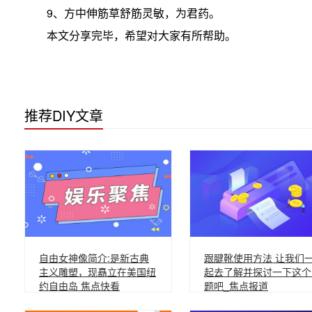
9、方中伸筋草舒筋灵敏，为君药。
本文分享完毕，希望对大家有所帮助。
推荐DIY文章
自由女神像简介:是新古典
跟腱靴使用方法 让我们
主义雕塑，现矗立在美国纽
起去了解并探讨一下这个
约自由岛 焦点快看
题吧_焦点报道