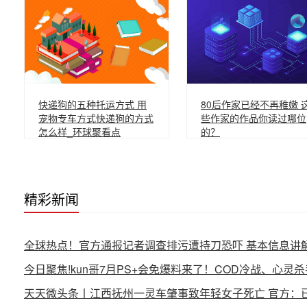
快递狗的五种托运方式 用
80后作家已经不再稚嫩 
宠物专车方式快递狗的方式
些作家的作品你读过哪位
怎么样_环球聚看点
的？
精彩新闻
全球热点！官方通报记者调查排污遭持刀恐吓 基本信息讲
今日聚焦!kun哥7月PS+会免爆料来了！COD冷战、心灵
天天微头条丨江西抚州一灵车肇事致年轻女子死亡 官方：