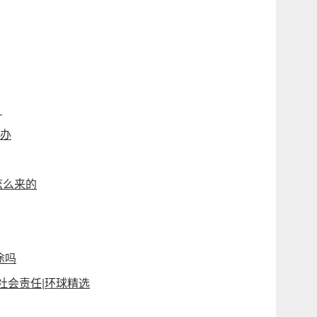
）
么办
怎么来的
途吗
社会责任|环球精选