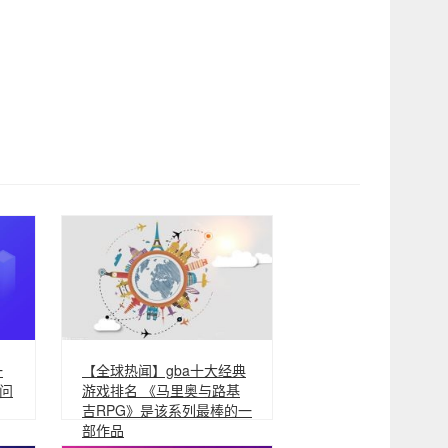
一
【全球热闻】gba十大经典
问
游戏排名 《马里奥与路基
吉RPG》是该系列最棒的一
部作品