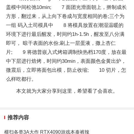
盖模中间松弛10min; 7 面团光滑面朝上，擀制成长
方形，翻过来，从上向下卷成与宽度相同的卷;三个为
一组 码入土司模具中 8 将模具放置在潮湿温暖的
环境下进行最后醒发，时间约1h-1.5h，醒发至八分满
即可， 晾干表面的水份;刷上一层蛋液，撒上杏仁
片; 9 将德普嵌入式烤箱调制快热档170度，放在最
中下层进行焙烤，时间约30min，表面颜色金黄出炉，
微震后，立即将面包出模，防止收缩; 10 切片，怎
么样吃都行。
本文就为大家分享到这里，希望看了会喜欢。
推荐内容
横扫各类3A大作 RTX4090游戏本泰裤辣