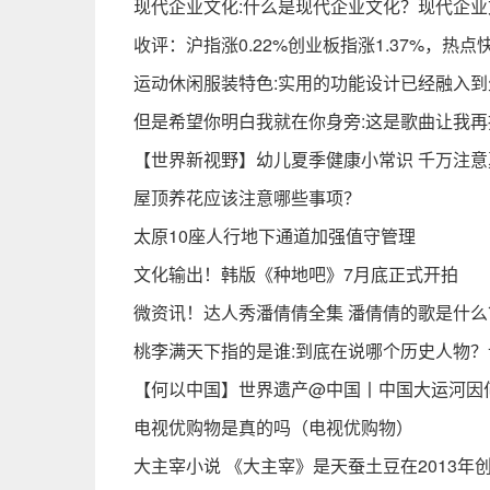
现代企业文化:什么是现代企业文化？现代企业
收评：沪指涨0.22%创业板指涨1.37%，
运动休闲服装特色:实用的功能设计已经融入到
但是希望你明白我就在你身旁:这是歌曲让我
【世界新视野】幼儿夏季健康小常识 千万注
屋顶养花应该注意哪些事项？
太原10座人行地下通道加强值守管理
文化输出！韩版《种地吧》7月底正式开拍
微资讯！达人秀潘倩倩全集 潘倩倩的歌是什
桃李满天下指的是谁:到底在说哪个历史人物
【何以中国】世界遗产@中国丨中国大运河因
电视优购物是真的吗（电视优购物）
大主宰小说 《大主宰》是天蚕土豆在2013年