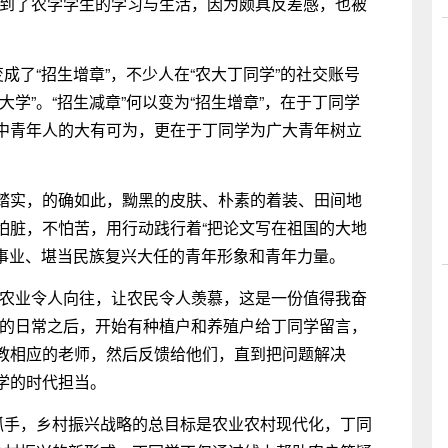
看到了农学学生的学习与生活，因为颇具反差感，也被
成了“招生增章”，不少人在“农大丁同学”的社交账号
学”。“招生减章”何以变为“招生增章”，在于丁同学
中青年人的大有可为，更在于丁同学为广大青年树立
踏实，的确如此，黝黑的皮肤、朴素的着装、田间地
怕脏，不怕苦，用行动践行着“把论文写在祖国的大地
”事业、堪当民族复兴大任的青年形象和青年力量。
让农业令人向往，让农民令人羡慕，这是一份值得我奋
士的日常之后，开始有种植户和养殖户给丁同学留言，
教相应的老师，然后反馈给他们，直到把问题解决
学的时代担当。
总抓手，乡村振兴战略的总目标是农业农村现代化，丁同