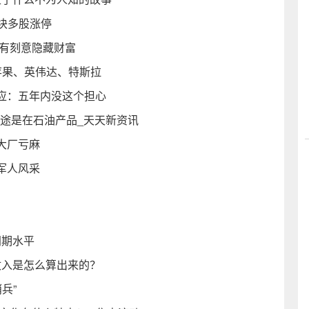
板块多股涨停
没有刻意隐藏财富
苹果、英伟达、特斯拉
应：五年内没这个担心
用途是在石油产品_天天新资讯
大厂亏麻
军人风采
同期水平
收入是怎么算出来的？
兵”