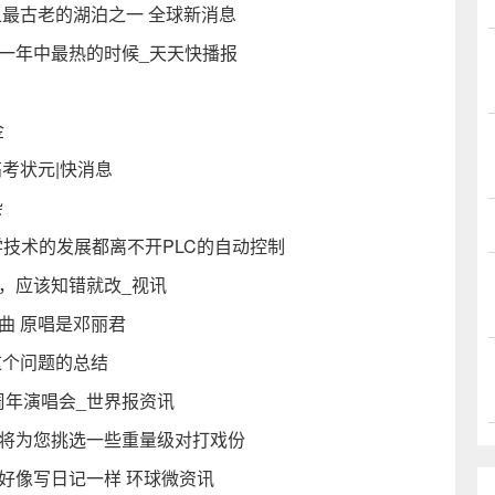
上最古老的湖泊之一 全球新消息
是一年中最热的时候_天天快播报
金
高考状元|快消息
杂
学技术的发展都离不开PLC的自动控制
，应该知错就改_视讯
曲 原唱是邓丽君
这个问题的总结
六周年演唱会_世界报资讯
还将为您挑选一些重量级对打戏份
好像写日记一样 环球微资讯