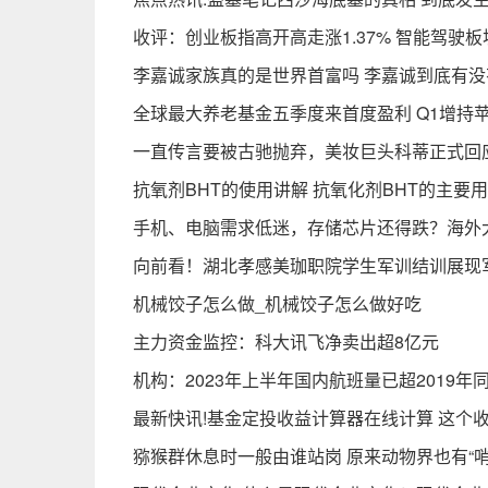
收评：创业板指高开高走涨1.37% 智能驾驶
李嘉诚家族真的是世界首富吗 李嘉诚到底有
全球最大养老基金五季度来首度盈利 Q1增持
一直传言要被古驰抛弃，美妆巨头科蒂正式回
抗氧剂BHT的使用讲解 抗氧化剂BHT的主要
手机、电脑需求低迷，存储芯片还得跌？海外
向前看！湖北孝感美珈职院学生军训结训展现
机械饺子怎么做_机械饺子怎么做好吃
主力资金监控：科大讯飞净卖出超8亿元
机构：2023年上半年国内航班量已超2019年
最新快讯!基金定投收益计算器在线计算 这个
猕猴群休息时一般由谁站岗 原来动物界也有“哨