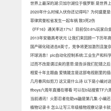
世界上最深的湖:贝加尔湖位于俄罗斯 是世界
2020年什么时候入伏你还记得吗？为何盛夏
菲律宾奎松省发生一起车祸 致3死2伤
《FF16》通关率达17%！目前仅0.6%玩家白
2013年安徽高考状元 让我们来回顾一下历年
国产碳化硅进击8英寸，竞争将更加激烈且复
环球消息！plc自动化控制系统:工业生产和科
过而不改是谓过矣的意思:是告诉我们犯错之后
相爱十年主题曲 爱情箴言是这部电视剧里的插
几月春风似剪刀 这又是什么诗 以下是小编对
tfboys六周年直播在哪看 可以在b站搜索TF
当前通讯！火影忍者佐助vs鼬是第几集 小编
植物记录卡 怎么让写三年级植物观察记录卡就