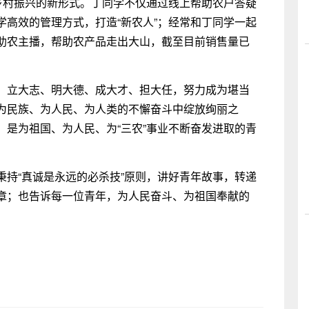
乡村振兴的新形式。丁同学不仅通过线上帮助农户答疑
高效的管理方式，打造“新农人”；经常和丁同学一起
助农主播，帮助农产品走出大山，截至目前销售量已
，立大志、明大德、成大才、担大任，努力成为堪当
为民族、为人民、为人类的不懈奋斗中绽放绚丽之
是为祖国、为人民、为“三农”事业不断奋发进取的青
秉持“真诚是永远的必杀技”原则，讲好青年故事，转递
章；也告诉每一位青年，为人民奋斗、为祖国奉献的