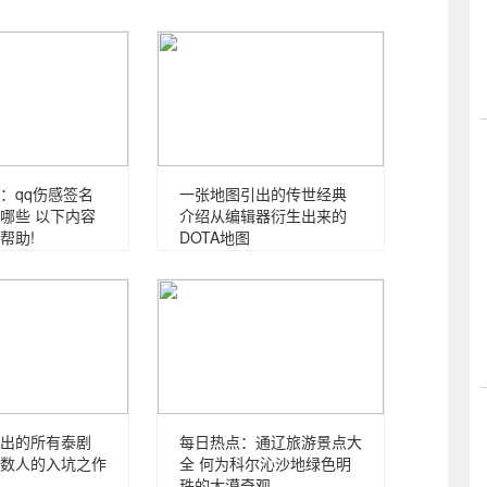
：qq伤感签名
一张地图引出的传世经典
哪些 以下内容
介绍从编辑器衍生出来的
帮助!
DOTA地图
出的所有泰剧
每日热点：通辽旅游景点大
数人的入坑之作
全 何为科尔沁沙地绿色明
珠的大漠奇观