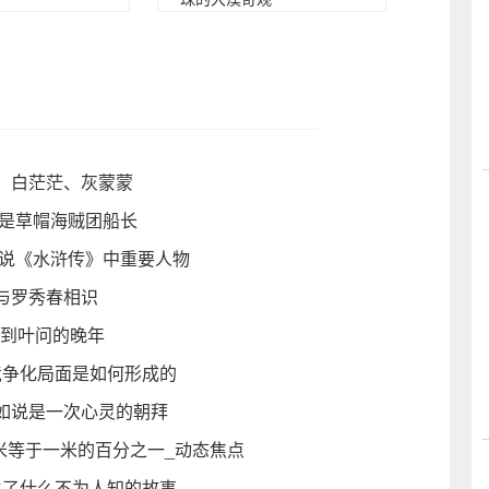
、白茫茫、灰蒙蒙
，是草帽海贼团船长
小说《水浒传》中重要人物
与罗秀春相识
展到叶问的晚年
竞争化局面是如何形成的
如说是一次心灵的朝拜
米等于一米的百分之一_动态焦点
生了什么不为人知的故事