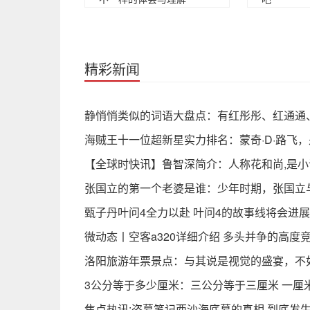
精彩新闻
静悄悄类似的词语大盘点：有红彤彤、红通通
海贼王十一位超新星实力排名：蒙奇·D·路飞
【全球时快讯】鲁智深简介：人称花和尚,是
张国立的第一个老婆是谁：少年时期，张国立
甄子丹叶问4全力以赴 叶问4的故事线将会进
微动态丨空客a320详细介绍 多头并争的高度
洛阳旅游年票景点：与其说是视觉的盛宴，不
3公分等于多少厘米：三公分等于三厘米 一厘
焦点热讯:盗墓笔记西沙海底墓的真相 到底发