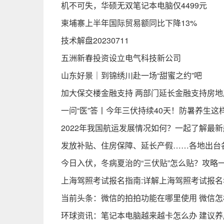
机不可失，华硕无双笔记本电脑仅4499元
柬埔寨上半年国际贸易额同比下降13%
技术解盘20230711
五洲新春投资设立电气科技新公司
山东好景｜到锦绣川赴一场“甜蜜之约”吧
加大保交楼金融支持 两部门延长金融支持房
一问“医”答丨今年三伏持续40天！防暑养生这
2022年我国航运发展情况如何？一起了解最
发放补贴、住房保障、延长产假……各地出台
今日入伏，冬病夏治的“三伏贴”怎么贴？攻略
上海驾照考试报名指南:详解上海驾照考试报名
当前头条：微信的拍拍功能在哪里使用 微信
环球资讯：笔记本电脑越来越卡怎么办 建议