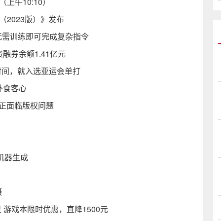
（上午10:10）
2023版）》发布
无需训练即可完成复杂指令
资融券余额1.41亿元
时间，就入选亚运会单打
外食客心
AI正面临版权问题
机器生成
摄
星 游戏本限时优惠，直降1500元