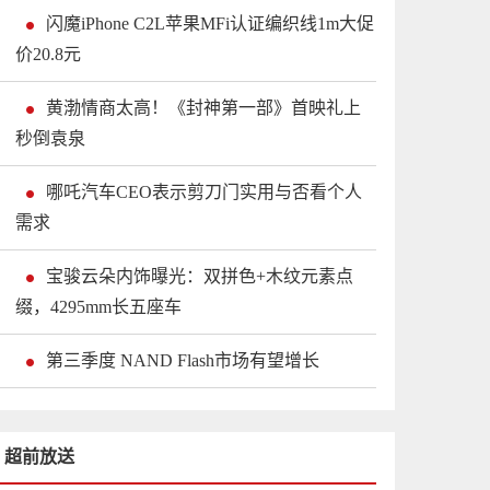
闪魔iPhone C2L苹果MFi认证编织线1m大促
价20.8元
黄渤情商太高！《封神第一部》首映礼上
秒倒袁泉
哪吒汽车CEO表示剪刀门实用与否看个人
需求
宝骏云朵内饰曝光：双拼色+木纹元素点
缀，4295mm长五座车
第三季度 NAND Flash市场有望增长
超前放送