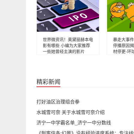
世界微资讯！奥黛丽赫本电
暴走大事件
影有哪些 小编为大家推荐
停播原因揭
一些她曾经主演的影片
材停更-环
精彩新闻
打好油区治理组合拳
水城雪可奈 关于水城雪可奈介绍
济宁一中学霸名单_济宁一中分数线
《刺客信条:幻景》没有经验进度系统：专注线