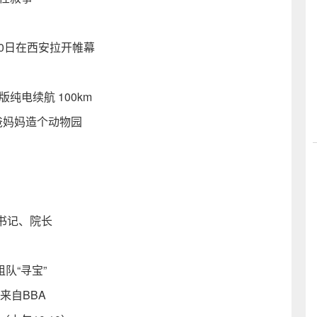
20日在西安拉开帷幕
版纯电续航 100km
爸爸妈妈造个动物园
书记、院长
队“寻宝”
来自BBA