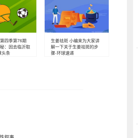
第四季第76期
生姜祛斑 小编来为大家讲
秘：因去临沂取
解一下关于生姜祛斑的步
球头条
骤-环球速递
性叙事