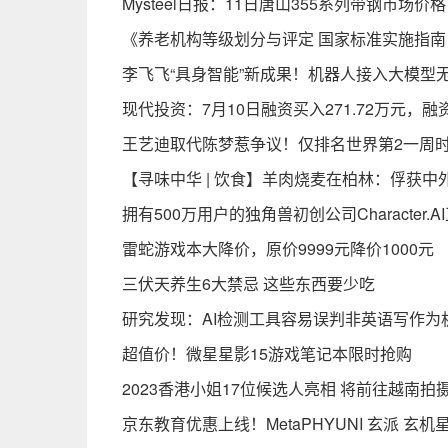
Mysteel日报：11日唐山355系列带钢市场价格
《养老机构等级划分与评定 国家标准实施指南（
李飞飞“具身智能”新成果！机器人接入大模型
现代投资：7月10日融资买入271.72万元，融
王艺迪取代陈梦惹争议！仅排名世界第2一周
【寻味中华 | 饮食】羊肉烧麦在柏林：俘获中
拥有500万用户的独角兽初创公司Character.
雷蛇游戏本大降价，原价9999元降价1000元
三伏天养生6大禁忌 这些东西要少吃
研究发现：AI检测工具容易误判非英语写作为
超值价！微星星影15游戏笔记本限时抢购
2023香港小姐17位候选人亮相 将前往越南拍
京东教育优惠上线！MetaPHYUNI 玄派 玄机