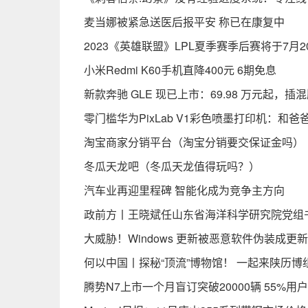
麦当娜被紧急送医后报平安 称已在康复中
2023《英雄联盟》LPL夏季赛季后赛将于7月
小米Redmi K60手机直降400元 6期免息
新款奔驰 GLE 现已上市：69.98 万元起，插混
零门槛华为PixLab V1彩色喷墨打印机：和
淘宝商家分销平台（淘宝分销要交保证金吗）
冬瓜天龙吧（冬瓜天龙值得玩吗？）
汽车业再迎里程碑 智能化成为竞争主方向
政前方丨王晓斌任山东省海洋科学研究院党组
大威胁！Windows 更新被恶意软件伪装成更新
何以中国丨探秘“顶流”博物馆！ 一起来陕历博组
腾势N7上市一个月盲订突破20000辆 55%用户