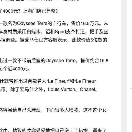
子4000元？上海门店已售罄】
Odyssee Terre的自行车，售价16.5万元。从
身材质采用白蜡木、铝和Spad皮革打造，把手及坐
4挡调速。据爱马仕官方客服表示，此款价值6位数的
不带前后篮的Odyssee Terre，售价约合15.8
个近4000元。
出过两款名为“Le Flneur”和“Le Flneur
。除了爱马仕之外，Louis Vuitton、Chanel、
然容易给自己惹麻烦，下面很多人喷我，这不这个女
丝巾，精致的妆容妥妥地把自己送上了热搜，迎来了