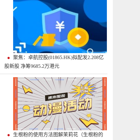
聚焦：卓航控股(01865.HK)拟配发2.208亿
股新股 净筹9685.2万港元
生根粉的使用方法图解茉莉花（生根粉的