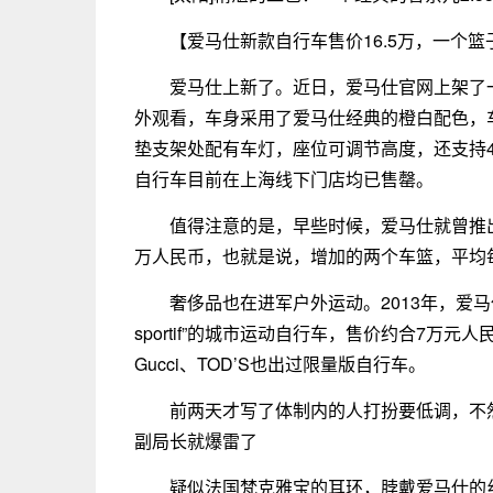
【爱马仕新款自行车售价16.5万，一个篮
爱马仕上新了。近日，爱马仕官网上架了一款名为
外观看，车身采用了爱马仕经典的橙白配色，车
垫支架处配有车灯，座位可调节高度，还支持
自行车目前在上海线下门店均已售罄。
值得注意的是，早些时候，爱马仕就曾推出过一款
万人民币，也就是说，增加的两个车篮，平均每
奢侈品也在进军户外运动。2013年，爱马仕就曾推
sportif”的城市运动自行车，售价约合7万元人民币
Gucci、TOD’S也出过限量版自行车。
前两天才写了体制内的人打扮要低调，不
副局长就爆雷了
疑似法国梵克雅宝的耳环，脖戴爱马仕的