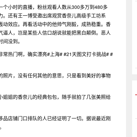
个小时的直播，粉丝观看人数从300多万到480多
力。还有王一博受邀出席观赏香奈儿高级手工坊系
轰动效应。再看活动中的他帅气刚毅，成熟稳重。香
气逼人，岂是某些人信口胡说就能把黑白颠倒。恶人
时间没到。
热门啊，确实漂亮#上海# #21天图文打卡挑战# #
的照片，没有任何其他的意思，只是看到美好的事物
小姐姐的香奈儿的经典包包，随手就拍了几张美照给
侈品店铺门口排队的人已经证明了一切。据说最近刚
。