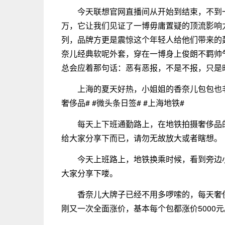
今天联想官网直播间从开始到结束，不到一
万，它让我们见证了一博毋庸置疑的顶流影响
列，品牌方更是震惊这个年轻人给他们带来的
奈儿经典软呢外套，穿在一博身上俊朗不羁帅
总会应着那句话：恶有恶报，不是不报，只是
上海的夏天好热，小姐姐的香奈儿包包也非常
奢侈品# #微头条日签# #上海地铁#
每天上下班通勤路上，在地铁拍摄奢侈品
给大家分享下而已，请勿无故放大或者瞎想。
今天上班路上，地铁换乘时候，看到旁边
大家分享下喽。
香奈儿大牌子已经不用多啰嗦的，每天奢
刚又一次全面涨价，基本每个包都涨价5000元