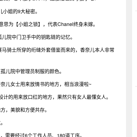
儿小姐的9大秘密。
ck】，意思为【小姐之锁】，代表Chanel终身未嫁。
人对孤儿院中门卫手中的钥匙链的记忆。
动中赛马骑士所穿的绗缝外套借鉴而来的，香奈儿本人非常
在孤儿院中管理员制服的颜色。
香奈儿女士用来放情书的地方，相当浪漫啦~
儿设计的用来放口红的地方，果然只有女人最懂女人。
地方，美貌和方便共存。
敬。
5，需要经过6个工作人员、180道工序。