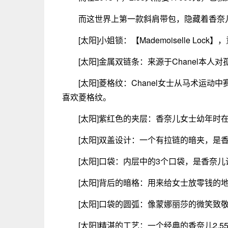
而这世界上第一款斜肩带包，隐藏着香奈
[太阳]小姐锁：【Mademoiselle Lo
[太阳]金属双链条：来源于Chanel本
[太阳]菱格纹：Chanel女士从马术运
喜欢菱格纹。
[太阳]紫红色的夹层：香奈儿女士幼年时
[太阳]双盖设计：一个有拉链的暗夹，是
[太阳]口袋：内层中的3个口袋，是香奈
[太阳]背后的暗格：用来给女士放零钱的
[太阳]口袋的圆弧：像蒙娜丽莎的微笑致
[太阳]精湛的工艺：一个经典的香奈儿2.5