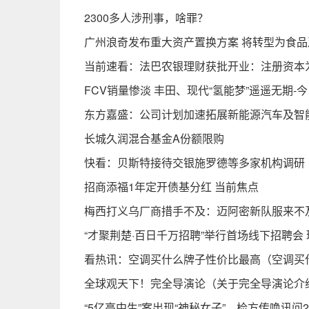
2300多人涉刑事，啥罪？
广州浪奇发布重大资产置换方案 将转型为食品
当前速看：法巴农银理财获批开业：注册资本为
FCV销量惨淡 丰田、现代“氢能梦”遥遥无期-
东方嘉盛：公司计划加速拓展新能源汽车及智
长城久润混合基金A份额限购
快看：贝斯特接待交银施罗德等多家机构调研
招商添福1年定开债基分红 当前焦点
梅西打义乌厂商措手不及：迈阿密新队服来不
“才聚荆楚·百日千万招聘”举行首场线下招聘会
看热讯：空调买什么牌子性价比最高（空调买
全球观天下！完全导演论（关于完全导演论介
“5亿高中生”案出现“神秘女子”，检方传唤讯