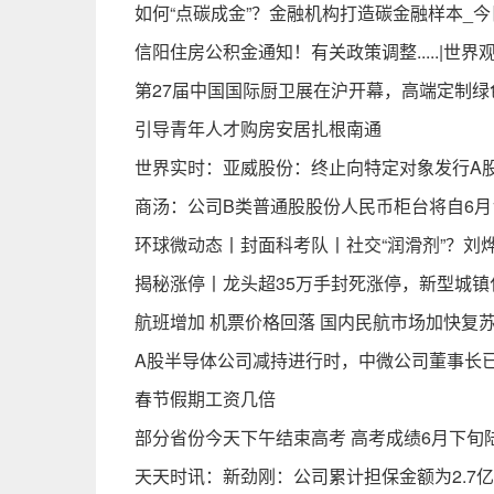
如何“点碳成金”？金融机构打造碳金融样本_
信阳住房公积金通知！有关政策调整.....|世界
第27届中国国际厨卫展在沪开幕，高端定制绿
引导青年人才购房安居扎根南通
世界实时：亚威股份：终止向特定对象发行A
商汤：公司B类普通股股份人民币柜台将自6月
环球微动态丨封面科考队丨社交“润滑剂”？刘烨
揭秘涨停丨龙头超35万手封死涨停，新型城镇
航班增加 机票价格回落 国内民航市场加快复苏
A股半导体公司减持进行时，中微公司董事长已
春节假期工资几倍
部分省份今天下午结束高考 高考成绩6月下旬
天天时讯：新劲刚：公司累计担保金额为2.7