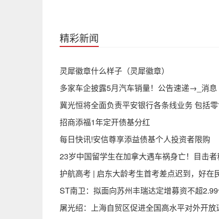
精彩新闻
灵犀徽章什么样子（灵犀徽章）
多家车企披露5月汽车销量！公告速递→_消息
冀光恒将全面负责平安银行各条线业务 包括零
招商添福1年定开债基分红
每日快讯!安信尊享添益债基个人投资者限购
23岁中国留学生在加拿大遇车祸身亡！目击者
护航高考 | 启东大龄考生首考差点迟到，好在
ST南卫：拟面向苏州丰瑞达定增募资不超2.99
屠光绍：上海自贸区促进全国高水平对外开放