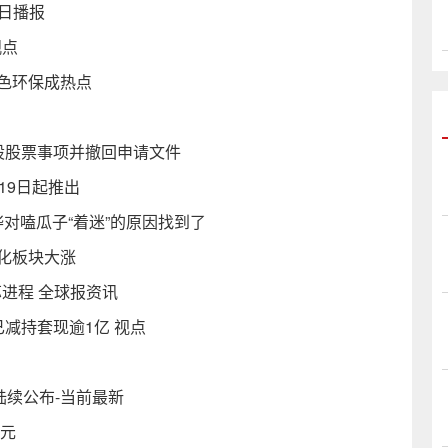
今日播报
观点
色环保成热点
股股票事项并撤回申请文件
19日起推出
对嗑瓜子“着迷”的原因找到了
化板块大涨
进程 全球报资讯
减持套现逾1亿 视点
陆续公布-当前最新
亿元