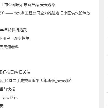
家上市公司展示最新产品 天天观察
两万户——市水务工程公司全力推进老旧小区供水设施改
下半年将保持活跃
响用户正逐步恢复
 天天速看料
甩锅推责|今日关注
热点区域二手成交量追平历年新低_天天观点
当前快报
-天天热讯
务商