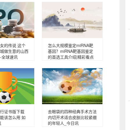
女的传说 这个
怎么大规模鉴定miRNA靶
城做生意的山西
基因？miRNA靶基因鉴定
-全球速讯
的首选工具介绍|精彩看点
行证书版下载
去眼袋的四种经典手术方法
能该怎么用 如
内切开术适合皮肤比较紧绷
讯
的年轻人_今日讯