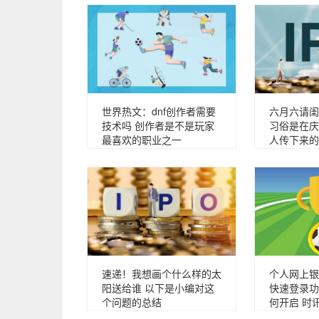
世界热文：dnf创作者需要
六月六请闺
技术吗 创作者是不是玩家
习俗是在庆
最喜欢的职业之一
人传下来的
速递！我想画个什么样的太
个人网上银
阳送给谁 以下是小编对这
快速登录功
个问题的总结
何开启 时