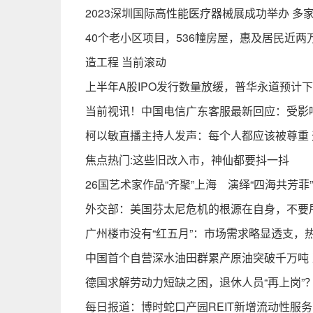
2023深圳国际高性能医疗器械展成功举办 多
40个老小区项目，536幢房屋，惠及居民近
造工程 当前滚动
上半年A股IPO发行数量放缓，普华永道预计
当前视讯！中国电信广东客服最新回应：受影
柯以敏直播主持人发声：每个人都应该被尊重
焦点热门:这些旧改入市，神仙都要抖一抖
26国艺术家作品“齐聚”上海 演绎“四海共芳菲”
外交部：美国芬太尼危机的根源在自身，不要
广州楼市没有“红五月”：市场需求略显透支，
中国首个自营深水油田群累产原油突破千万吨 
德国求解劳动力短缺之困，退休人员“再上岗”？
每日报道：博时蛇口产园REIT新增流动性服