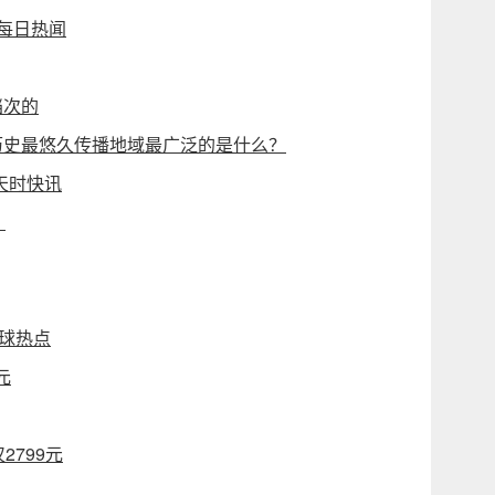
_每日热闻
档次的
历史最悠久传播地域最广泛的是什么？
天时快讯
！
环球热点
元
799元