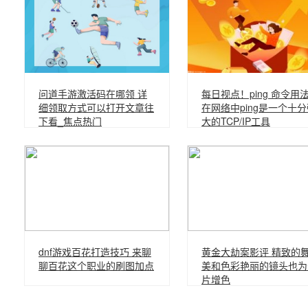
问道手游激活码在哪领 详
每日视点！ping 命令用
细领取方式可以打开文章往
在网络中ping是一个十
下看_焦点热门
大的TCP/IP工具
dnf游戏百花打造技巧 来聊
黄金大劫案影评 精致的
聊百花这个职业的刷图加点
美和色彩艳丽的镜头也为
片增色