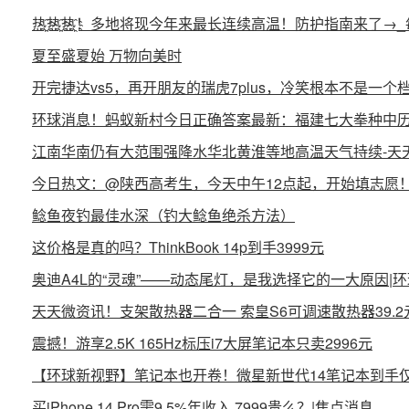
热҈热҈热҈！多地将现今年来最长连续高温！防护指南来了→
夏至盛夏始 万物向美时
开完捷达vs5，再开朋友的瑞虎7plus，冷笑根本不是一个
环球消息！蚂蚁新村今日正确答案最新：福建七大拳种中
江南华南仍有大范围强降水华北黄淮等地高温天气持续-天
今日热文：@陕西高考生，今天中午12点起，开始填志愿
鲶鱼夜钓最佳水深（钓大鲶鱼绝杀方法）
这价格是真的吗？ThinkBook 14p到手3999元
奥迪A4L的“灵魂”——动态尾灯，是我选择它的一大原因|
天天微资讯！支架散热器二合一 索皇S6可调速散热器39.2
震撼！游享2.5K 165Hz标压i7大屏笔记本只卖2996元
【环球新视野】笔记本也开卷！微星新世代14笔记本到手仅2
买iPhone 14 Pro需9.5%年收入 7999贵么？|焦点消息