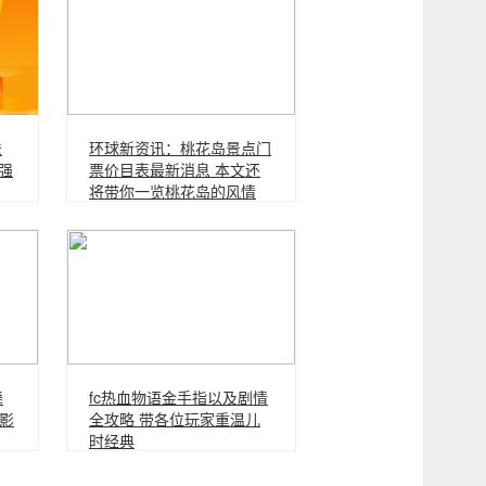
法
环球新资讯：桃花岛景点门
分强
票价目表最新消息 本文还
将带你一览桃花岛的风情
舞
fc热血物语金手指以及剧情
影
全攻略 带各位玩家重温儿
时经典