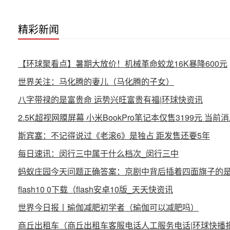
精彩新闻
【环球聚看点】暑期大放价！机械革命蛟龙16K暴降600元
世界关注：马化腾的妻儿（马化腾的子女）
八字带禄的是富贵命 运势兴旺富贵有福|环球快资讯
2.5K超视网膜屏幕 小米BookPro笔记本仅售3199元 当前
斯宾塞：不记得说过《老滚6》是独占 距发售还要5年
每日速讯：闵行三中属于什么档次_闵行三中
蚂蚁庄园今天问题正确答案：京剧中背后插着四面旗子的
flash10 0下载（flash安卓10版_天天快资讯
世界今日报丨瑜伽减肥初学者（瑜伽可以减肥吗）
商丘出租车（商丘出租车客服电话人工服务电话|环球快播