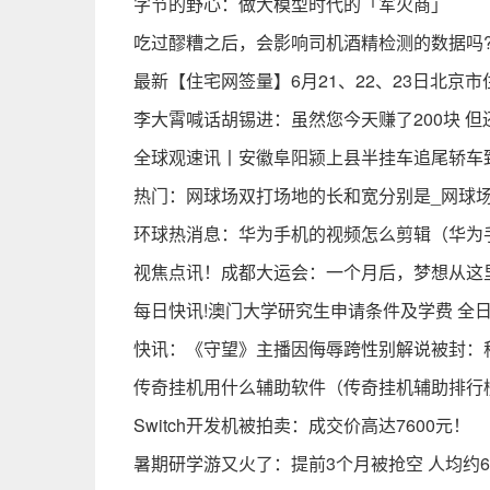
字节的野心：做大模型时代的「军火商」
吃过醪糟之后，会影响司机酒精检测的数据吗?
最新【住宅网签量】6月21、22、23日北京
李大霄喊话胡锡进：虽然您今天赚了200块 
全球观速讯丨安徽阜阳颍上县半挂车追尾轿车
热门：网球场双打场地的长和宽分别是_网球
环球热消息：华为手机的视频怎么剪辑（华为
视焦点讯！成都大运会：一个月后，梦想从这
每日快讯!澳门大学研究生申请条件及学费 全
快讯：《守望》主播因侮辱跨性别解说被封：
传奇挂机用什么辅助软件（传奇挂机辅助排行
Switch开发机被拍卖：成交价高达7600元！
暑期研学游又火了：提前3个月被抢空 人均约6