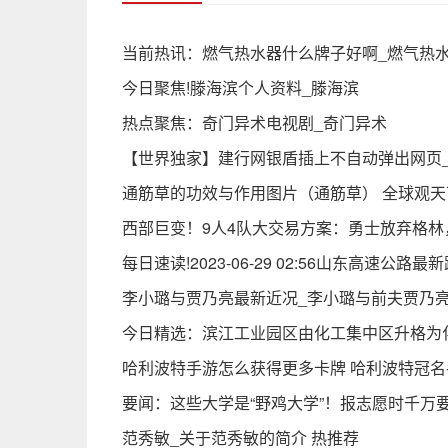
当前热讯：燃气热水器什么牌子好啊_燃气热
今日聚焦!滕海滨个人资料_滕海滨
热点聚焦：奇门异术电视剧_奇门异术
【世界独家】建行网银盾插上不自动弹出网页
通筋草的功效与作用图片（通筋草） 全球观天
西部巨变！9人4队大交易方案：勇士放弃格林
每日速读!2023-06-29 02:56山东高速公路
李小璐与贾乃亮最新近况_李小璐与前夫贾乃
今日精选：滨江工业园区由化工集中区升格为
哈利波特手游怎么获得更多卡牌 哈利波特冠名
要闻：这些大学是“野鸡大学”！报志愿时千万
范秀敏_关于范秀敏的简介 热推荐