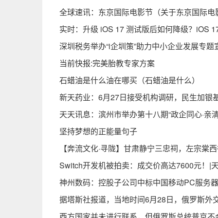
全球速讯：东京国际电影节（关于东京国际电
实时：升级 iOS 17 测试版后如何降级？iOS 1
深圳税务举办“i企圳策”助力中小企业发展专题
当前快报:完美胎教专家方案
石蜡油是什么油在哪买（石蜡油是什么）
新天药业：6月27日接受机构调研，民生加银
天天讯息：滨州市举办第十八期“政企同心·亲
坚持梦想的正能量句子
【奔流文化·寻陇】甘肃静宁三忠祠，左宗棠
Switch开发机被拍卖：成交价高达7600元！
神州数码：控股子公司中标中国移动PC服务器
据塔斯社报道，当地时间6月28日，俄罗斯
西方国家并未进行联系，但俄罗斯总统普京不