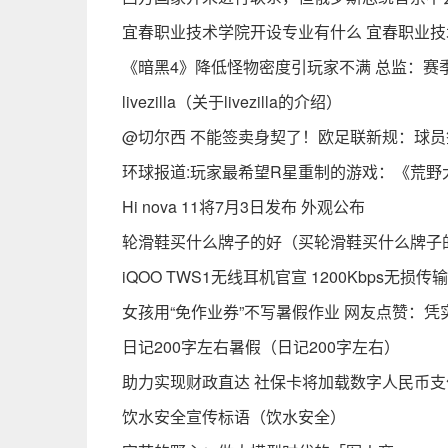
宜春职业技术学院开设专业有什么 宜春职业技
《暗黑4》降低怪物密度引玩家不满 总监：赛
livezilla（关于livezilla的介绍）
@切尔西 不能签卖身契了！欧足联新规：球员
环球报道:玩家最希望R星重制的游戏：《荒野大
Hi nova 11将7月3日发布 外观公布
轮滑鞋买什么牌子的好（买轮滑鞋买什么牌子
iQOO TWS1无线耳机官宣 1200Kbps无损传
女孩用“免作业券”不写暑假作业 网友点赞：凭
日记200字左右暑假（日记200字左右）
助力实现财政直达 社保卡将加载数字人民币支
饮水安全宣传标语（饮水安全）