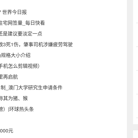
 世界今日报
市住宅网签量_每日快看
但还是建议要淡定一点
致3死1伤，肇事司机涉嫌疲劳驾驶
场规格大小介绍
手机怎么剪辑视频）
里再启航
日制_澳门大学研究生申请条件
称其为猪、猴
榜）|环球热头条
000元