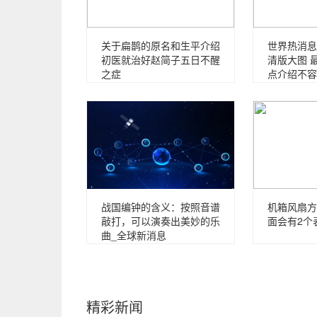
关于扁鹊的原名和生平介绍
世界热消息
初医就治好赵简子五日不醒
清版大图 
之症
点介绍不容
战国编钟的含义：按照音谱
机箱风扇方
敲打，可以演奏出美妙的乐
面会有2个
曲_全球新消息
精彩新闻