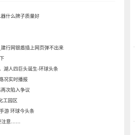
水器什么牌子质量好
_建行网银盾插上网页弹不出来
下
，湖人四巨头诞生-环球头条
最新路况实时播报
亮再次陷入争议
化工园区
手游 环球今头条
要注意……